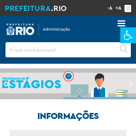
PREFEITURA
.RIO
-A
+A
Ba
Pesquisar
Previous
Ne
INFORMAÇÕES